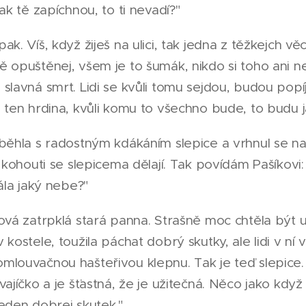
ak tě zapíchnou, to ti nevadí?"
k. Víš, když žiješ na ulici, tak jedna z těžkejch věcí
 opuštěnej, všem je to šumák, nikdo si toho ani n
slavná smrt. Lidi se kvůli tomu sejdou, budou popí
 ten hrdina, kvůli komu to všechno bude, to budu j
běhla s radostným kdákáním slepice a vrhnul se na
k kohouti se slepicema dělají. Tak povídám Pašíkovi:
řála jaký nebe?"
ová zatrpklá stará panna. Strašně moc chtěla být u
kostele, toužila páchat dobrý skutky, ale lidi v ní v
mlouvačnou hašteřivou klepnu. Tak je teď slepice
vajíčko a je šťastná, že je užitečná. Něco jako když 
eden dobrej skutek."