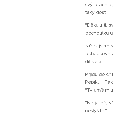
svý práce a 
taky dost.
"Děkuju ti, s
pochoutku uv
Nějak jsem s
pohádkově zm
dít věci.
Přijdu do ch
Pepíku!" Tak
"Ty umíš mlu
"No jasně, vš
neslyšíte."