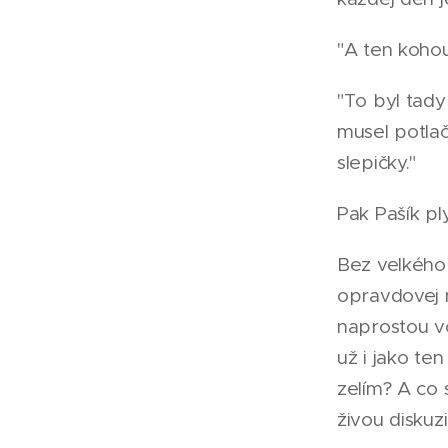
"A ten kohou
"To byl tady
musel potlač
slepičky."
Pak Pašík pl
Bez velkého 
opravdovej n
naprostou vo
už i jako te
zelím? A co 
živou diskuzi