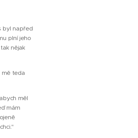
s byl napřed
mu plní jeho
 tak nějak
o mě teda
, abych měl
 teď mám
kojeně
chci."