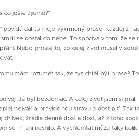
š ´co ještě žijeme´?"
" povídá dál to moje vykrmený prase. Každej z ná
 smrti se dostal do nebe. To spočívá v tom, že se 
í přání. Nebo prostě to, co celej život musel v sobě
ovat."
 tomu mám rozumět tak, že tys chtěl být prase? T
odívej. Já byl bezdomáč. A celej život jsem si přál
 teplej bejvák a pravidelnou stravu a dost pití. Tak
ej chlívek, žrádla denně dost a dost, až z toho spo
tom se mi ani nesnilo. A vychlemtat můžu taky kolik 