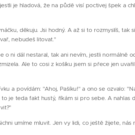
jestli je hladová, že na půdě visí poctivej špek a 
ynáčku, děkuju. Jsi hodný. A až si to rozmyslíš, tak si
ař, nebudeš litovat."
e o ni dál nestaral, tak ani nevím, jestli normálně 
izela. Ale to cosi z košíku jsem si přece jen uvařil
lívku a povídám: "Ahoj, Pašíku!" a ono se ozvalo: "N
 to je teda fakt hustý, říkám si pro sebe. A nahlas
vit?"
ichni umíme mluvit. Jen vy lidi, co ještě žijete, ná