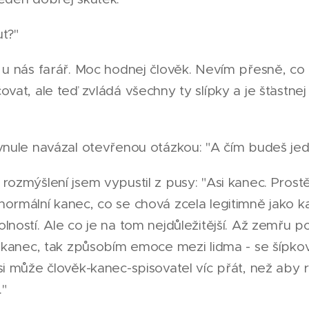
t?"
 u nás farář. Moc hodnej člověk. Nevím přesně, co
ovat, ale teď zvládá všechny ty slípky a je šťastnej 
ynule navázal otevřenou otázkou: "A čím budeš jed
rozmýšlení jsem vypustil z pusy: "Asi kanec. Pros
ormální kanec, co se chová zcela legitimně jako k
lností. Ale co je na tom nejdůležitější. Až zemřu p
n kanec, tak způsobím emoce mezi lidma - se šípk
si může člověk-kanec-spisovatel víc přát, než aby 
."