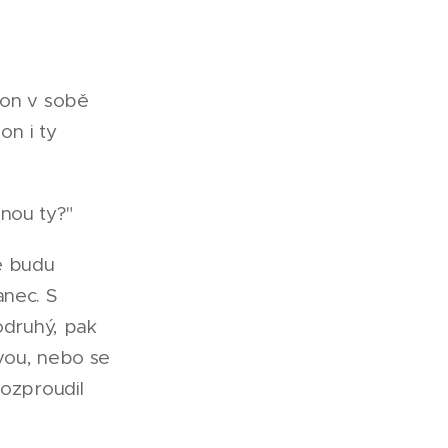
 on v sobě
on i ty
nou ty?"
tě budu
anec. S
odruhý, pak
ovou, nebo se
rozproudil