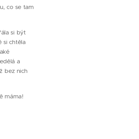
ku, co se tam
ála si být
 si chtěla
také
nedělá a
iž bez nich
stě máma!