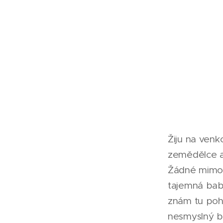
Žiju na ven
zemědělce a
Žádné mimoř
tajemná babi
znám tu pohá
nesmyslný bl