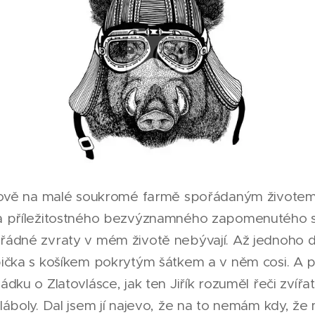
kově na malé soukromé farmě spořádaným živote
 příležitostného bezvýznamného zapomenutého sp
ádné zvraty v mém životě nebývají. Až jednoho d
čka s košíkem pokrytým šátkem a v něm cosi. A prý
dku o Zlatovlásce, jak ten Jiřík rozuměl řeči zvířa
áboly. Dal jsem jí najevo, že na to nemám kdy, ž