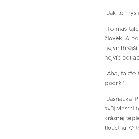
"Jak to myslí
"To máš tak,
člověk. A po
nejvnitřnějš
nejvíc potlač
"Aha, takže
podrž."
"Jasňačka. P
svůj vlastní
krásnej tepl
tloustnu. O 