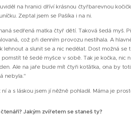
viděl na hranici dříví krásnou čtyřbarevnou kočič
uníčku. Zeptal jsem se Pašíka i na ni.
haná sedřená matka čtyř dětí. Taková šedá myš. Př
ovaná, což při denním provozu nestíhala. A hlavně
k lehnout a slunit se a nic nedělat. Dost možná se 
pomstít té šedé myšce v sobě. Tak je kočka, nic 
 den. Ale na jaře bude mít čtyři koťátka, ona by tot
ná nebyla."
 ní a s láskou jsem jí něžně pohladil. Máma je pro
ý čtenáři? Jakým zvířetem se staneš ty?