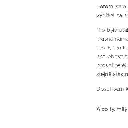
Potom jsem u
vyhřívá na sl
"To byla uta
krásně namal
někdy jen ta
potřebovala 
prospí celej
stejně šťast
Došel jsem k
A co ty, mil