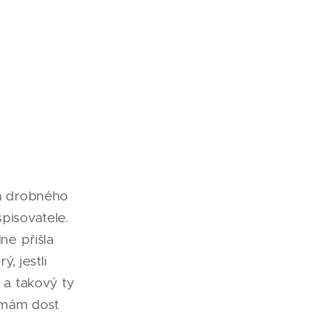
m drobného
isovatele.
ne přišla
, jestli
t a takový ty
e mám dost