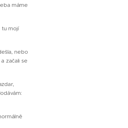
chleba máme
 tu mojí
odešla, nebo
 a začali se
azdar,
 dodávám:
s normálně