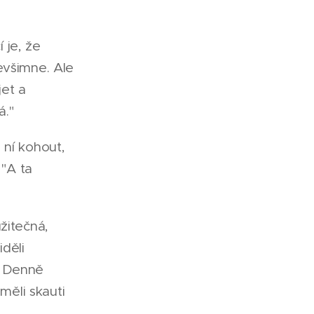
 je, že
evšimne. Ale
jet a
á."
 ní kohout,
 "A ta
žitečná,
iděli
. Denně
měli skauti