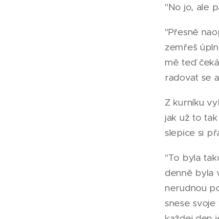
"No jo, ale p
"Přesně naopa
zemřeš úplně
mě teď čeká 
radovat se a
Z kurníku vy
jak už to ta
slepice si p
"To byla tak
denně byla v 
nerudnou po
snese svoje 
každej den j