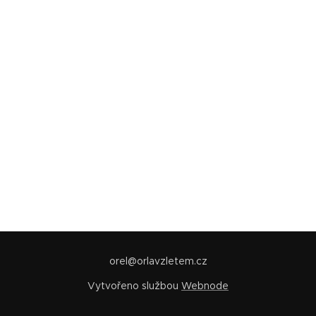
orel@orlavzletem.cz
Vytvořeno službou
Webnode