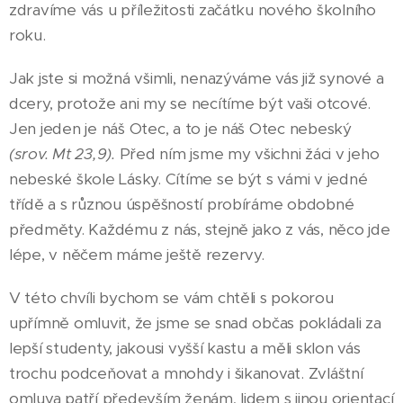
zdravíme vás u příležitosti začátku nového školního
roku.
Jak jste si možná všimli, nenazýváme vás již synové a
dcery, protože ani my se necítíme být vaši otcové.
Jen jeden je náš Otec, a to je náš Otec nebeský
(srov. Mt 23,9).
Před ním jsme my všichni žáci v jeho
nebeské škole Lásky. Cítíme se být s vámi v jedné
třídě a s různou úspěšností probíráme obdobné
předměty. Každému z nás, stejně jako z vás, něco jde
lépe, v něčem máme ještě rezervy.
V této chvíli bychom se vám chtěli s pokorou
upřímně omluvit, že jsme se snad občas pokládali za
lepší studenty, jakousi vyšší kastu a měli sklon vás
trochu podceňovat a mnohdy i šikanovat. Zvláštní
omluva patří především ženám, lidem s jinou orientací