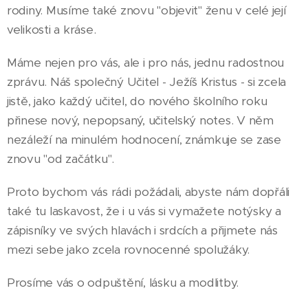
rodiny. Musíme také znovu "objevit" ženu v celé její
velikosti a kráse.
Máme nejen pro vás, ale i pro nás, jednu radostnou
zprávu. Náš společný Učitel - Ježíš Kristus - si zcela
jistě, jako každý učitel, do nového školního roku
přinese nový, nepopsaný, učitelský notes. V něm
nezáleží na minulém hodnocení, známkuje se zase
znovu "od začátku".
Proto bychom vás rádi požádali, abyste nám dopřáli
také tu laskavost, že i u vás si vymažete notýsky a
zápisníky ve svých hlavách i srdcích a přijmete nás
mezi sebe jako zcela rovnocenné spolužáky.
Prosíme vás o odpuštění, lásku a modlitby.