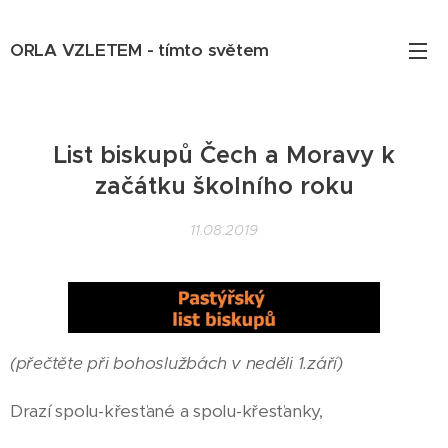
ORLA VZLETEM - tímto světem
List biskupů Čech a Moravy k
začátku školního roku
11.08.2019
(přečtěte při bohoslužbách v neděli 1.září)
Drazí spolu-křesťané a spolu-křesťanky,