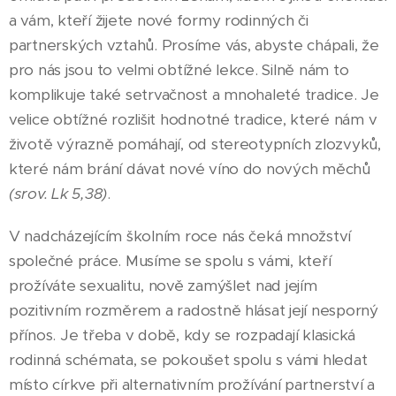
a vám, kteří žijete nové formy rodinných či
partnerských vztahů. Prosíme vás, abyste chápali, že
pro nás jsou to velmi obtížné lekce. Silně nám to
komplikuje také setrvačnost a mnohaleté tradice. Je
velice obtížné rozlišit hodnotné tradice, které nám v
životě výrazně pomáhají, od stereotypních zlozvyků,
které nám brání dávat nové víno do nových měchů
(srov. Lk 5,38)
.
V nadcházejícím školním roce nás čeká množství
společné práce. Musíme se spolu s vámi, kteří
prožíváte sexualitu, nově zamýšlet nad jejím
pozitivním rozměrem a radostně hlásat její nesporný
přínos. Je třeba v době, kdy se rozpadají klasická
rodinná schémata, se pokoušet spolu s vámi hledat
místo církve při alternativním prožívání partnerství a