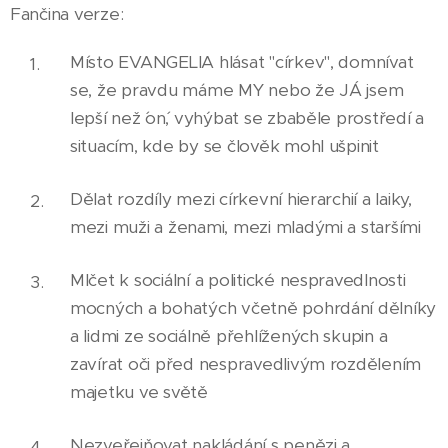
Fančina verze:
Místo EVANGELIA hlásat "církev", domnívat
se, že pravdu máme MY nebo že JÁ jsem
lepší než ´on´, vyhýbat se zbaběle prostředí a
situacím, kde by se člověk mohl ušpinit
Dělat rozdíly mezi církevní hierarchií a laiky,
mezi muži a ženami, mezi mladými a staršími
Mlčet k sociální a politické nespravedlnosti
mocných a bohatých včetně pohrdání dělníky
a lidmi ze sociálně přehlížených skupin a
zavírat oči před nespravedlivým rozdělením
majetku ve světě
Nezveřejňovat nakládání s penězi a