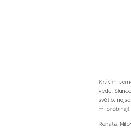
Kráčím pomal
vede. Slunce
světlo, nejs
mi probíhají
Renata. Milov