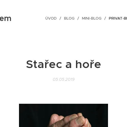
tem
ÚVOD
BLOG
MINI-BLOG
PRIVAT-
Stařec a hoře
05.05.2019