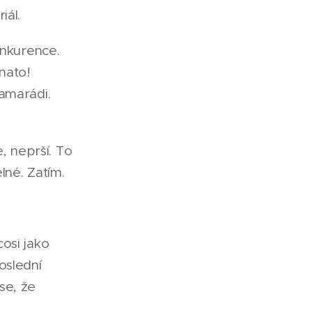
iál.
onkurence.
nato!
amarádi.
, neprší. To
lné. Zatím.
osi jako
oslední
 se, že