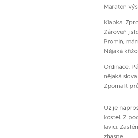
Maraton výsl
Klapka. Zpro
Zároveň jist
Promiň, mám 
Nějaká křiž
Ordinace. Pá
nějaká slova
Zpomalit průb
Už je napros
kostel. Z po
lavici. Zasté
zhasne.