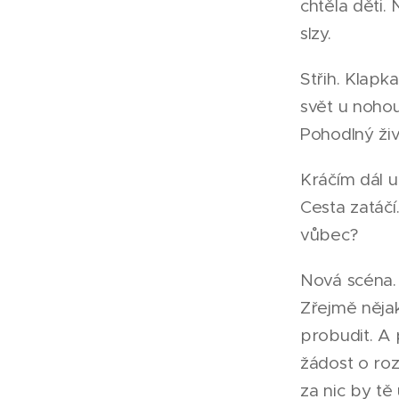
chtěla děti.
slzy.
Střih. Klapk
svět u nohou
Pohodlný ži
Kráčím dál u
Cesta zatáčí
vůbec?
Nová scéna.
Zřejmě něja
probudit. A 
žádost o roz
za nic by tě 