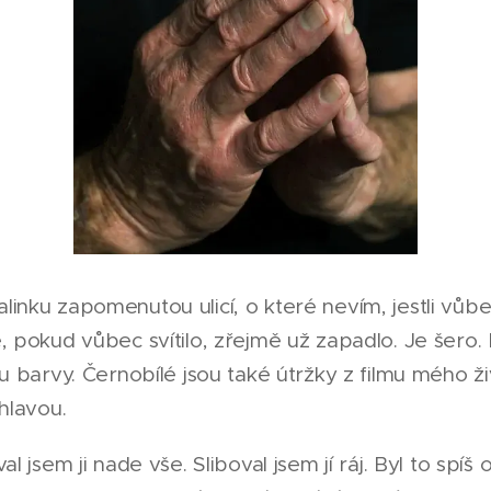
inku zapomenutou ulicí, o které nevím, jestli vů
, pokud vůbec svítilo, zřejmě už zapadlo. Je šero.
ou barvy. Černobílé jsou také útržky z filmu mého ži
 hlavou.
al jsem ji nade vše. Sliboval jsem jí ráj. Byl to spíš o