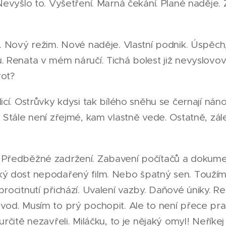
 Nevyšlo to. Vyšetření. Marná čekání. Plané naděje
a. Nový režim. Nové naděje. Vlastní podnik. Úspěch,
. Renata v mém náručí. Tichá bolest již nevyslovov
vot?
licí. Ostrůvky kdysi tak bílého sněhu se černají nán
. Stále není zřejmé, kam vlastně vede. Ostatně, zál
 Předběžné zadržení. Zabavení počítačů a dokumen
ký dost nepodařený film. Nebo špatný sen. Toužím
procitnutí přichází. Uvalení vazby. Daňové úniky. 
vod. Musím to prý pochopit. Ale to není přece pra
určitě nezavřeli. Miláčku, to je nějaký omyl! Neříkej