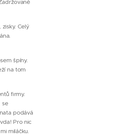
. Zadržované
 zisky. Celý
ána.
osem špíny.
eží na tom
tů firmy.
 se
Renata podává
vda! Pro nic
 mi miláčku.