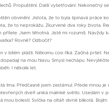
echů. Propuštění. Další vyšetřování. Nekonečný ser
štěn obvinění. Jistota, že to byla špinavá práce k
ota, že to neprokážu. Zkurvené dva roky života. Re
přítele. Jsem těhotná. Jistě mi rozumíš. Navždy k
ovatka? Rovně? Odbočit?
n v bílém plášti. Někomu cosi říká. Začíná pršet. Ne
 dopadají na mou hlavu. Smysl nechápu. Nevyléčite
ěh. I několik let.
tá tma. Předčasně jsem zestárnul. Přede mnou je c
otevřených dveří uniká malinké světlo. Usedám v p
ná mou bolestí. Svíčka na oltáři divně blikotá. Bojím