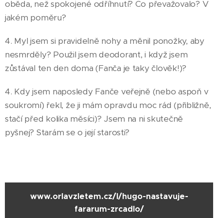
oběda, než spokojené odříhnutí? Co převažovalo? V
jakém poměru?
4. Myl jsem si pravidelně nohy a měnil ponožky, aby
nesmrděly? Použil jsem deodorant, i když jsem
zůstával ten den doma (Fanča je taky člověk!)?
4. Kdy jsem naposledy Fanče veřejně (nebo aspoň v
soukromí) řekl, že ji mám opravdu moc rád (přibližně,
stačí před kolika měsíci)? Jsem na ni skutečně
pyšnej? Starám se o její starosti?
www.orlavzletem.cz/l/hugo-nastavuje-
fararum-zrcadlo/