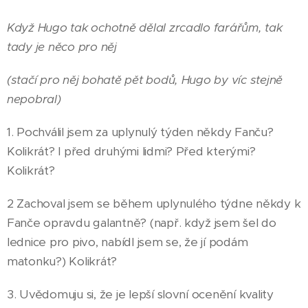
Když Hugo tak ochotně dělal zrcadlo farářům, tak
tady je něco pro něj
(stačí pro něj bohatě pět bodů, Hugo by víc stejně
nepobral)
1. Pochválil jsem za uplynulý týden někdy Fanču?
Kolikrát? I před druhými lidmi? Před kterými?
Kolikrát?
2 Zachoval jsem se během uplynulého týdne někdy k
Fanče opravdu galantně? (např. když jsem šel do
lednice pro pivo, nabídl jsem se, že jí podám
matonku?) Kolikrát?
3. Uvědomuju si, že je lepší slovní ocenění kvality