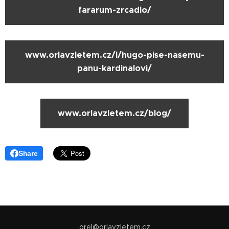
fararum-zrcadlo/
www.orlavzletem.cz/l/hugo-pise-nasemu-
panu-kardinalovi/
www.orlavzletem.cz/blog/
Share
orel@orlavzletem.cz