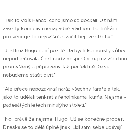
"Tak to vidíš Fančo, čeho jsme se dočkali. Už nám
zase ty komunisti nenápadně vládnou. To ti říkám,
pro věřící je to nejvyšší čas začít bejt ve střehu."
"Jestli už Hugo není pozdě. Já bych komunisty vůbec
nepodceňovala. Čert nikdy nespí. Oni mají už všechno
promyšlený a připravený tak perfektně, že se
nebudeme stačit divit."
"Ale přece nepozavírají naráz všechny faráře a tak,
jako to udělali tenkrát s řeholníkama, kurňa. Nejsme v
padesátých letech minulýho století."
"No, právě že nejsme, Hugo. Už se konečně prober.
Dneska se to dělá úplně jinak. Lidi sami sebe udávají