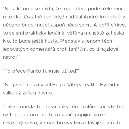
"No a k tomu se přidá, že mají církve podezřele moc
majetku. Ostatně teď když nadělal André tolik slibů, z
něčeho bude muset aspoň něco splnit. A odřít církve,
to se smí prakticky legálně, většina mu ještě zatleská.
No, to bude ještě hustý. Představ si jenom těch
jedovatých komentářů proti farářům, co ti hajzlové
natrolí."
"To přece Fančo funguje už teď."
"No jasně, cos myslel Hugo. Vítej v realitě. Hybridní
válka už začala dávno."
"Takže oni vlastně faráři díky těm trolům jsou vlastně
už teď, zatímco já si tu na gauči popíjím svoje
chlazený pivko, v první bojový linii a stávají se z nich