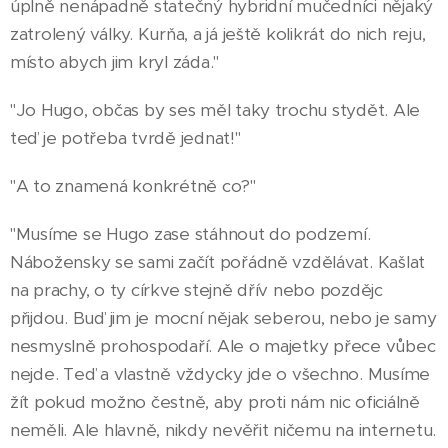
úplně nenápadně statečný hybridní mučedníci nějaký
zatrolený války. Kurňa, a já ještě kolikrát do nich reju,
místo abych jim kryl záda."
"Jo Hugo, občas by ses měl taky trochu stydět. Ale
teď je potřeba tvrdě jednat!"
"A to znamená konkrétně co?"
"Musíme se Hugo zase stáhnout do podzemí.
Nábožensky se sami začít pořádně vzdělávat. Kašlat
na prachy, o ty církve stejně dřív nebo pozdějc
přijdou. Buď jim je mocní nějak seberou, nebo je samy
nesmyslně prohospodaří. Ale o majetky přece vůbec
nejde. Teď a vlastně vždycky jde o všechno. Musíme
žít pokud možno čestně, aby proti nám nic oficiálně
neměli. Ale hlavně, nikdy nevěřit ničemu na internetu.