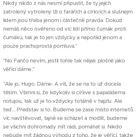
Nikdy nikdo z nás nesmí připustit, že ty jejich
zatrolený vytrolený lži o farářích a církvích a slušnejm
lidem jsou třeba jenom i částečně pravda. Dokud
nemáš něco ověřeno od víc lidí přímo čumák proti
čumáku, tak je to jen vždycky a napořád jenom a
pouze prachsprostá pomluva."
"No Fančo nevím, jestli tohle tak nějak plošně jako
věřící dáme."
"Ale jo, Hugo. Dáme. A víš, že se na to už docela
těším. Všimni si, že kdykoliv si církve s papalášema
notujou, tak už je to vždycky totálně v hajzlu. Ale
teď... Představ si to. Budeme se zase místo internetů
víc navštěvovat, tajně se scházet a modlit, budeme
se všichni dohromady mít rádi, pomáhat si. Nikdo
nebude mít žádnou výhodu z toho, že je věřící, takže