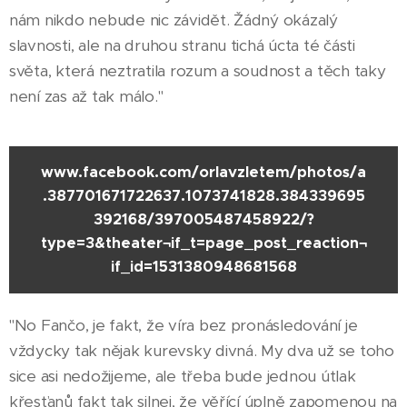
nám nikdo nebude nic závidět. Žádný okázalý
slavnosti, ale na druhou stranu tichá úcta té části
světa, která neztratila rozum a soudnost a těch taky
není zas až tak málo."
www.facebook.com/orlavzletem/photos/a
.387701671722637.1073741828.384339695
392168/397005487458922/?
type=3&theater¬if_t=page_post_reaction¬
if_id=1531380948681568
"No Fančo, je fakt, že víra bez pronásledování je
vždycky tak nějak kurevsky divná. My dva už se toho
sice asi nedožijeme, ale třeba bude jednou útlak
křesťanů fakt tak silnej, že věřící úplně zapomenou na