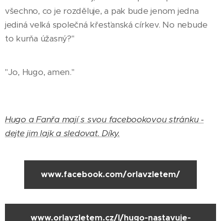
všechno, co je rozděluje, a pak bude jenom jedna
jediná velká společná křesťanská církev. No nebude
to kurňa úžasný?"
"Jo, Hugo, amen."
Hugo a Fanřa mají s svou facebookovou stránku -
dejte jim lajk a sledovat. Díky.
www.facebook.com/orlavzletem/
www.orlavzletem.cz/l/hugo-nastavuje-