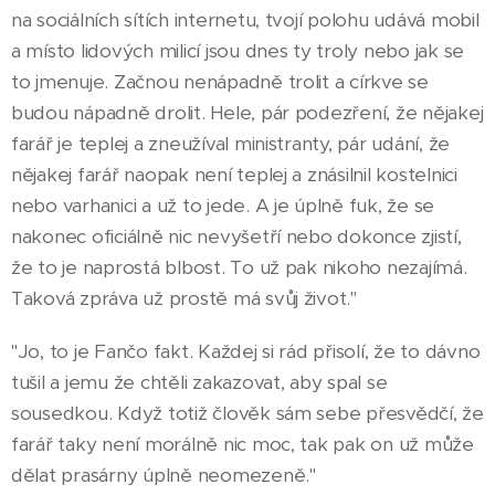
na sociálních sítích internetu, tvojí polohu udává mobil
a místo lidových milicí jsou dnes ty troly nebo jak se
to jmenuje. Začnou nenápadně trolit a církve se
budou nápadně drolit. Hele, pár podezření, že nějakej
farář je teplej a zneužíval ministranty, pár udání, že
nějakej farář naopak není teplej a znásilnil kostelnici
nebo varhanici a už to jede. A je úplně fuk, že se
nakonec oficiálně nic nevyšetří nebo dokonce zjistí,
že to je naprostá blbost. To už pak nikoho nezajímá.
Taková zpráva už prostě má svůj život."
"Jo, to je Fančo fakt. Každej si rád přisolí, že to dávno
tušil a jemu že chtěli zakazovat, aby spal se
sousedkou. Když totiž člověk sám sebe přesvědčí, že
farář taky není morálně nic moc, tak pak on už může
dělat prasárny úplně neomezeně."